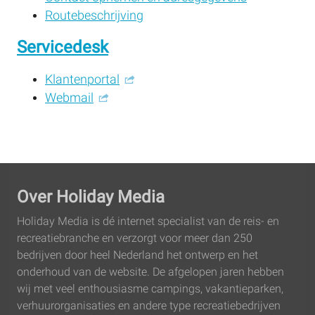
Routebeschrijving
Servicedesk
Klantenportal
Webmail
Over Holiday Media
Holiday Media is dé internet specialist van de reis- en
recreatie­branche en verzorgt voor meer dan 250
bedrijven door heel Nederland het ontwerp en het
onderhoud van de website. De afgelopen jaren hebben
wij met veel enthousiasme campings, vakantieparken,
verhuur­organisaties en andere type recreatie­bedrijven