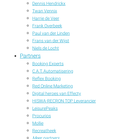
Dennis Hendrickx
Twan Vennix
Harrie de Veer
Frank Overbeek
Paul van der Linden
Frans van der Wijst
Niels de Locht
Partners
Booking Experts
C.A.T. Automatisering
Reflex Booking
Red Online Marketing
Digital heroes van Effecty
HISWA-RECRON TOP Leverancier
LeisurePeaks
Procurios
Mollie
Recreatheek
Meer partners...