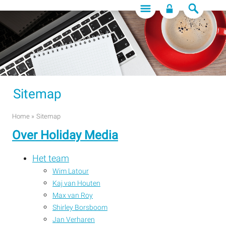
Sitemap
Home
»
Sitemap
Over Holiday Media
Het team
Wim Latour
Kaj van Houten
Max van Roy
Shirley Borsboom
Jan Verharen