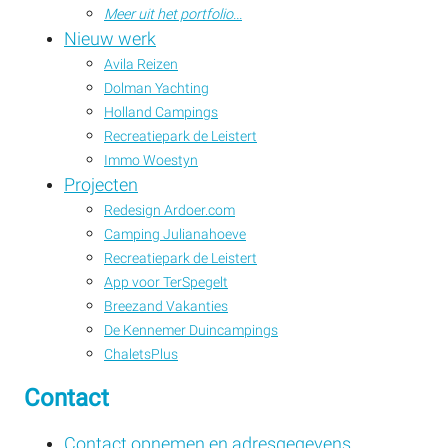
Meer uit het portfolio...
Nieuw werk
Avila Reizen
Dolman Yachting
Holland Campings
Recreatiepark de Leistert
Immo Woestyn
Projecten
Redesign Ardoer.com
Camping Julianahoeve
Recreatiepark de Leistert
App voor TerSpegelt
Breezand Vakanties
De Kennemer Duincampings
ChaletsPlus
Contact
Contact opnemen en adresgegevens