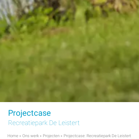
Projectcase
Recreatiepark De Leistert
Home
»
Ons werk
»
Projecten
»
Projectcase: Recreatiepark De Leistert