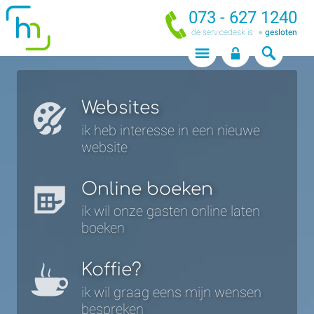
073 - 627 1240
de servicedesk is
gesloten
Holiday
Media
Websites
ik heb interesse in een nieuwe
website
Online boeken
ik wil onze gasten online laten
boeken
Koffie?
ik wil graag eens mijn wensen
bespreken