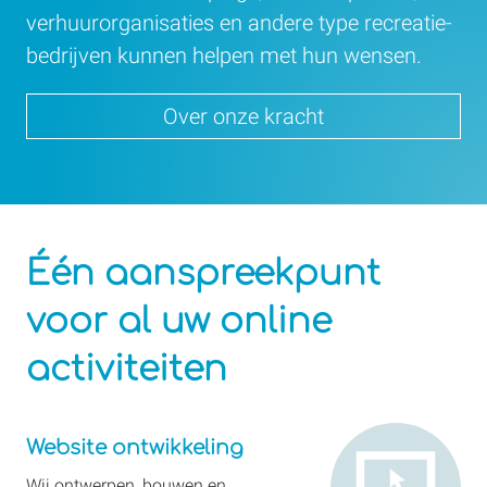
verhuur­organisaties en andere type recreatie­
bedrijven kunnen helpen met hun wensen.
Over onze kracht
Één aanspreek­punt
voor al uw online
activiteiten
Website
Website ontwikkeling
ontwikkeling
Wij ontwerpen, bouwen en