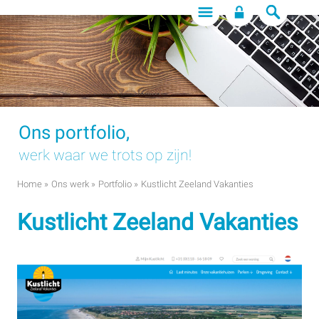
Ons portfolio,
werk waar we trots op zijn!
Home
»
Ons werk
»
Portfolio
»
Kustlicht Zeeland Vakanties
Kustlicht Zeeland Vakanties